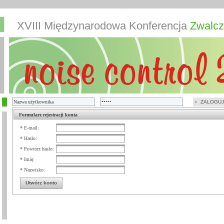
XVIII Międzynarodowa Konferencja
Zwalcz
ZALOGUJ
Formularz rejestracji konta
* E-mail:
* Hasło:
* Powtórz hasło:
* Imię:
* Nazwisko:
Utwórz konto