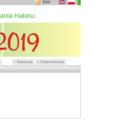
RSS
ania Hałasu
Rejestracja
Przypomnij hasło