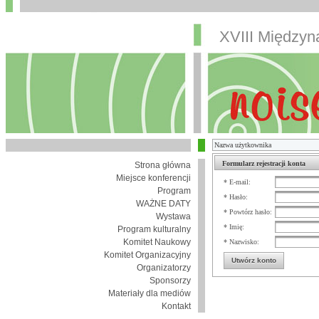
XVIII Między
Formularz rejestracji konta
Strona główna
Miejsce konferencji
* E-mail:
Program
* Hasło:
WAŻNE DATY
* Powtórz hasło:
Wystawa
* Imię:
Program kulturalny
Komitet Naukowy
* Nazwisko:
Komitet Organizacyjny
Utwórz konto
Organizatorzy
Sponsorzy
Materiały dla mediów
Kontakt