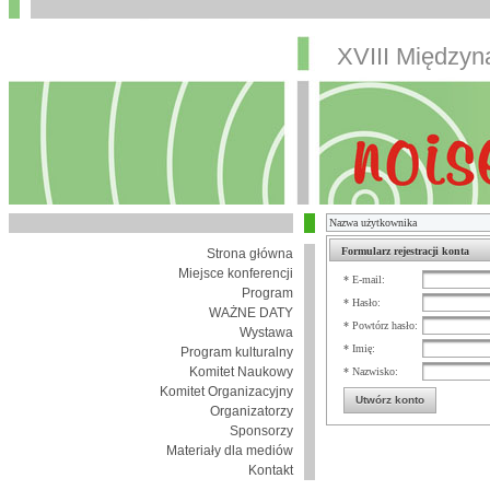
XVIII Między
Formularz rejestracji konta
Strona główna
Miejsce konferencji
* E-mail:
Program
* Hasło:
WAŻNE DATY
* Powtórz hasło:
Wystawa
* Imię:
Program kulturalny
Komitet Naukowy
* Nazwisko:
Komitet Organizacyjny
Utwórz konto
Organizatorzy
Sponsorzy
Materiały dla mediów
Kontakt