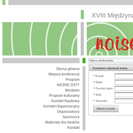
XVIII Między
Formularz rejestracji konta
Strona główna
Miejsce konferencji
* E-mail:
Program
* Hasło:
WAŻNE DATY
* Powtórz hasło:
Wystawa
* Imię:
Program kulturalny
Komitet Naukowy
* Nazwisko:
Komitet Organizacyjny
Utwórz konto
Organizatorzy
Sponsorzy
Materiały dla mediów
Kontakt