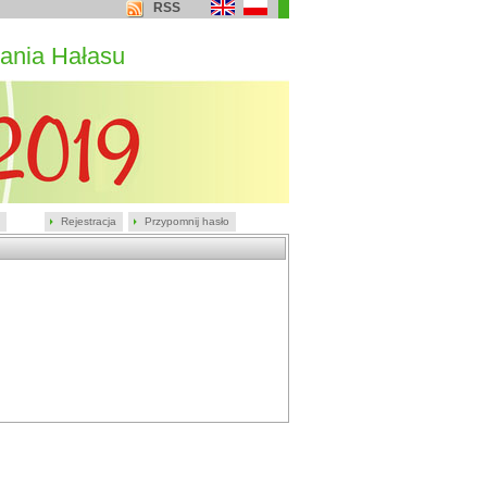
RSS
ania Hałasu
Rejestracja
Przypomnij hasło