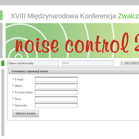
XVIII Międzynarodowa Konferencja
Zwalcz
ZALOGUJ
Formularz rejestracji konta
* E-mail:
* Hasło:
* Powtórz hasło:
* Imię:
* Nazwisko:
Utwórz konto