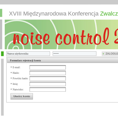
XVIII Międzynarodowa Konferencja
Zwalcz
ZALOGUJ
Formularz rejestracji konta
* E-mail:
* Hasło:
* Powtórz hasło:
* Imię:
* Nazwisko:
Utwórz konto