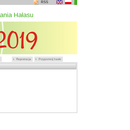
RSS
ania Hałasu
Rejestracja
Przypomnij hasło