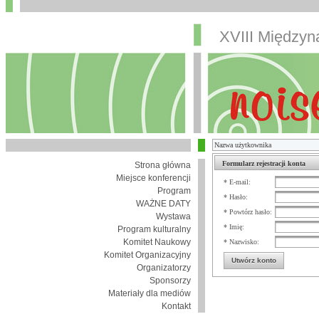
XVIII Między
Formularz rejestracji konta
Strona główna
Miejsce konferencji
* E-mail:
Program
* Hasło:
WAŻNE DATY
* Powtórz hasło:
Wystawa
* Imię:
Program kulturalny
Komitet Naukowy
* Nazwisko:
Komitet Organizacyjny
Utwórz konto
Organizatorzy
Sponsorzy
Materiały dla mediów
Kontakt