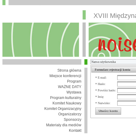
XVIII Między
Formularz rejestracji konta
Strona główna
Miejsce konferencji
* E-mail:
Program
* Hasło:
WAŻNE DATY
* Powtórz hasło:
Wystawa
* Imię:
Program kulturalny
Komitet Naukowy
* Nazwisko:
Komitet Organizacyjny
Utwórz konto
Organizatorzy
Sponsorzy
Materiały dla mediów
Kontakt