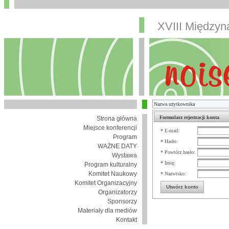
XVIII Między
Formularz rejestracji konta
Strona główna
Miejsce konferencji
* E-mail:
Program
* Hasło:
WAŻNE DATY
* Powtórz hasło:
Wystawa
* Imię:
Program kulturalny
Komitet Naukowy
* Nazwisko:
Komitet Organizacyjny
Utwórz konto
Organizatorzy
Sponsorzy
Materiały dla mediów
Kontakt