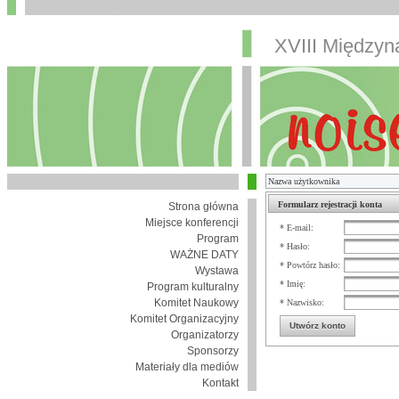
XVIII Między
Formularz rejestracji konta
Strona główna
Miejsce konferencji
* E-mail:
Program
* Hasło:
WAŻNE DATY
* Powtórz hasło:
Wystawa
* Imię:
Program kulturalny
Komitet Naukowy
* Nazwisko:
Komitet Organizacyjny
Utwórz konto
Organizatorzy
Sponsorzy
Materiały dla mediów
Kontakt