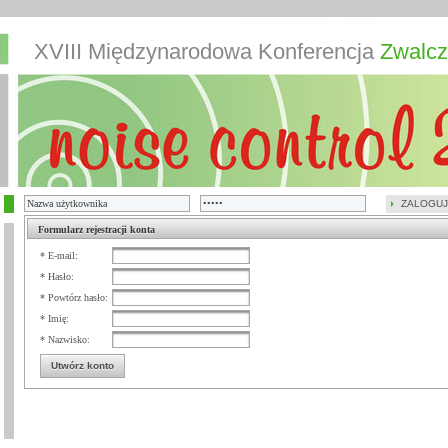
XVIII Międzynarodowa Konferencja
Zwalcz
ZALOGUJ
Formularz rejestracji konta
* E-mail:
* Hasło:
* Powtórz hasło:
* Imię:
* Nazwisko:
Utwórz konto