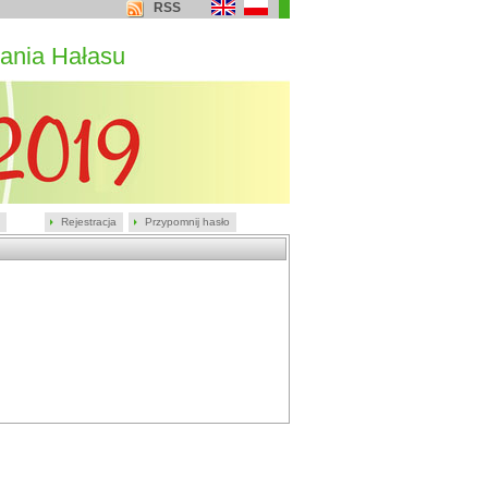
RSS
ania Hałasu
Rejestracja
Przypomnij hasło