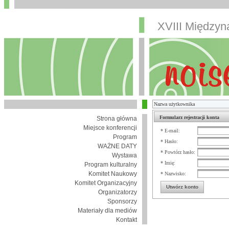
XVIII Między
Formularz rejestracji konta
Strona główna
Miejsce konferencji
* E-mail:
Program
* Hasło:
WAŻNE DATY
* Powtórz hasło:
Wystawa
* Imię:
Program kulturalny
Komitet Naukowy
* Nazwisko:
Komitet Organizacyjny
Utwórz konto
Organizatorzy
Sponsorzy
Materiały dla mediów
Kontakt