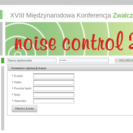
XVIII Międzynarodowa Konferencja
Zwalcz
ZALOGUJ
Formularz rejestracji konta
* E-mail:
* Hasło:
* Powtórz hasło:
* Imię:
* Nazwisko:
Utwórz konto