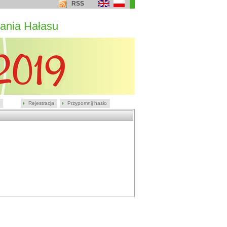
RSS
ania Hałasu
Rejestracja
Przypomnij hasło