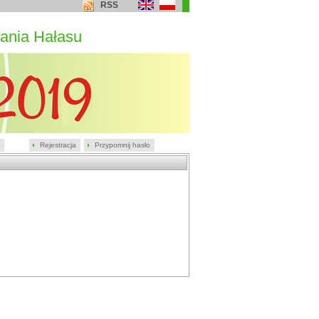
RSS
ania Hałasu
Rejestracja
Przypomnij hasło