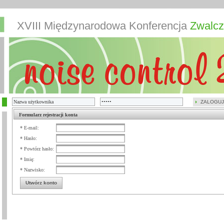
XVIII Międzynarodowa Konferencja
Zwalcz
ZALOGUJ
Formularz rejestracji konta
* E-mail:
* Hasło:
* Powtórz hasło:
* Imię:
* Nazwisko:
Utwórz konto