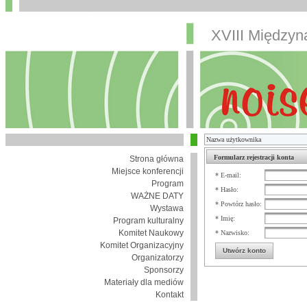
XVIII Między
Formularz rejestracji konta
Strona główna
Miejsce konferencji
* E-mail:
Program
* Hasło:
WAŻNE DATY
* Powtórz hasło:
Wystawa
* Imię:
Program kulturalny
Komitet Naukowy
* Nazwisko:
Komitet Organizacyjny
Utwórz konto
Organizatorzy
Sponsorzy
Materiały dla mediów
Kontakt