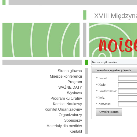
XVIII Między
Formularz rejestracji konta
Strona główna
Miejsce konferencji
* E-mail:
Program
* Hasło:
WAŻNE DATY
* Powtórz hasło:
Wystawa
* Imię:
Program kulturalny
Komitet Naukowy
* Nazwisko:
Komitet Organizacyjny
Utwórz konto
Organizatorzy
Sponsorzy
Materiały dla mediów
Kontakt