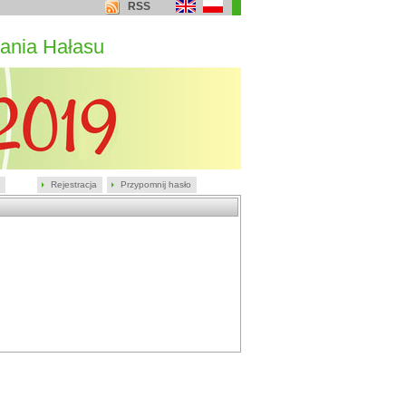
RSS
ania Hałasu
Rejestracja
Przypomnij hasło