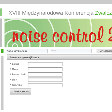
XVIII Międzynarodowa Konferencja
Zwalcz
ZALOGUJ
Formularz rejestracji konta
* E-mail:
* Hasło:
* Powtórz hasło:
* Imię:
* Nazwisko:
Utwórz konto