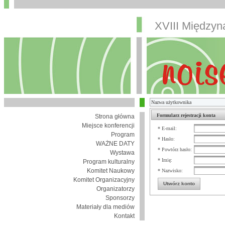
XVIII Między
Formularz rejestracji konta
Strona główna
Miejsce konferencji
* E-mail:
Program
* Hasło:
WAŻNE DATY
* Powtórz hasło:
Wystawa
* Imię:
Program kulturalny
Komitet Naukowy
* Nazwisko:
Komitet Organizacyjny
Utwórz konto
Organizatorzy
Sponsorzy
Materiały dla mediów
Kontakt