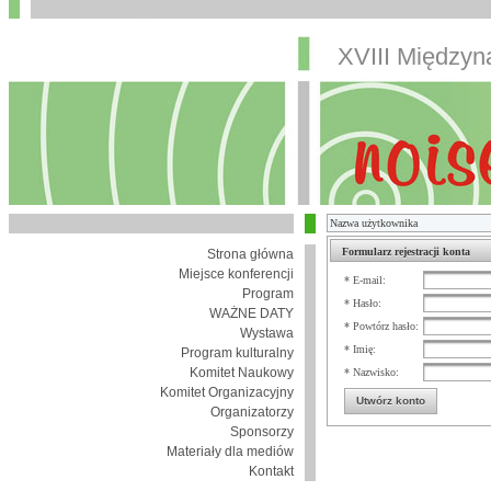
XVIII Między
Formularz rejestracji konta
Strona główna
Miejsce konferencji
* E-mail:
Program
* Hasło:
WAŻNE DATY
* Powtórz hasło:
Wystawa
* Imię:
Program kulturalny
Komitet Naukowy
* Nazwisko:
Komitet Organizacyjny
Utwórz konto
Organizatorzy
Sponsorzy
Materiały dla mediów
Kontakt