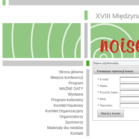
XVIII Między
Formularz rejestracji konta
Strona główna
Miejsce konferencji
* E-mail:
Program
* Hasło:
WAŻNE DATY
* Powtórz hasło:
Wystawa
* Imię:
Program kulturalny
Komitet Naukowy
* Nazwisko:
Komitet Organizacyjny
Utwórz konto
Organizatorzy
Sponsorzy
Materiały dla mediów
Kontakt