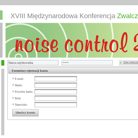
XVIII Międzynarodowa Konferencja
Zwalcz
ZALOGUJ
Formularz rejestracji konta
* E-mail:
* Hasło:
* Powtórz hasło:
* Imię:
* Nazwisko:
Utwórz konto