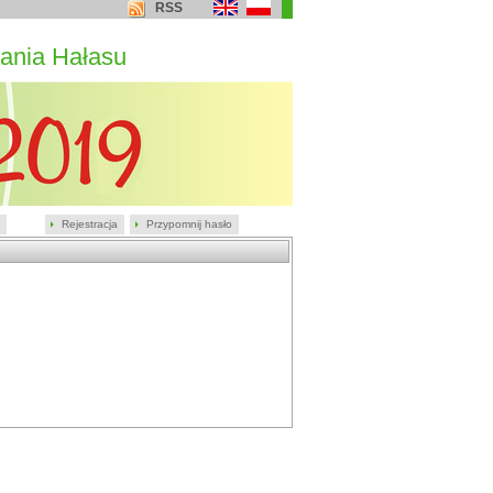
RSS
ania Hałasu
Rejestracja
Przypomnij hasło